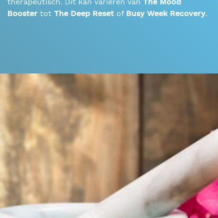
therapeutisch. Dit kan variëren van
The Mood
Booster
tot
The Deep Reset
of
Busy Week Recovery
.