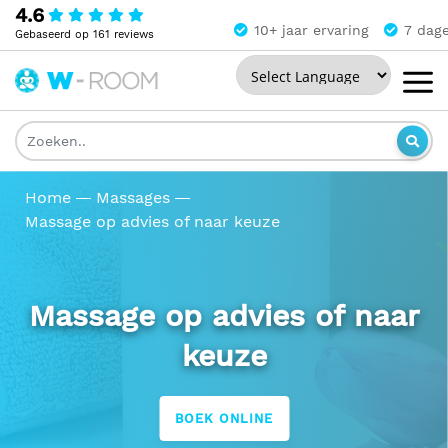
4.6
10+ jaar ervaring
7 dag
Gebaseerd op 161 reviews
Powered by
The
Wellness
Room
Home
Massages
Massage op advies of naar keuze
Massage op advies of naar
keuze
BOEK ONLINE