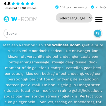
4.6
10+ jaar ervaring
7 dag
Cadeaubonnen The
Gebaseerd op 161 reviews
Wellness Room Hoogstraten
Powered by
The
Vrij in te wisselen voor massage, arrangement of
Wellness
Headspa
Room
Met een kadobon van
The Wellness Room
geef je pure
rust en volle aandacht cadeau. De ontvanger kan
kiezen uit verschillende behandelingen zoals een
ontspanningsmassage, stevige deep tissue, duo-
moment of de geliefde Headspa. Bestellen gaat heel
eenvoudig: kies een bedrag of behandeling, voeg een
persoonlijk bericht toe en ontvang de e-kadobon
meteen per e-mail. De bon is geldig in Hoogstraten
(kloosterlocatie) en heeft een ruime geldigheidsduur,
zodat plannen zonder stress mogelijk is. Perfect voor
elke gelegenheid – van verjaardag en moederdag tot