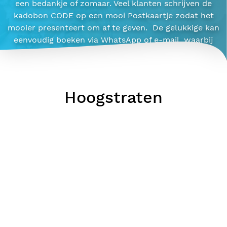
een bedankje of zomaar. Veel klanten schrijven de
kadobon CODE op een mooi Postkaartje zodat het
mooier presenteert om af te geven. De gelukkige kan
eenvoudig boeken via WhatsApp of e-mail, waarbij
eventuele meerprijs gewoon ter plaatse wordt
verrekend. Omdat we persoonlijk plannen, vragen we
om minstens 24 uur vooraf te reserveren. Zo zorgen
we steeds voor een rustige, kleinschalige ervaring, ver
Hoogstraten
weg van de massa. En belangrijk om te weten: alle
massages zijn professioneel en uitsluitend niet-
erotisch.