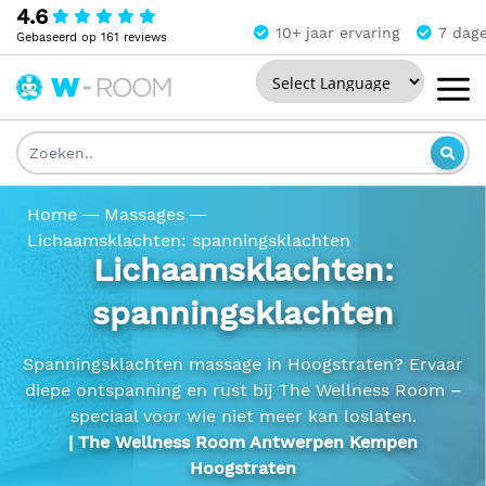
4.6
10+ jaar ervaring
7 dag
Gebaseerd op 161 reviews
Powered by
The
Wellness
Room
Home
Massages
Lichaamsklachten: spanningsklachten
Lichaamsklachten:
spanningsklachten
Spanningsklachten massage in Hoogstraten? Ervaar
diepe ontspanning en rust bij The Wellness Room –
speciaal voor wie niet meer kan loslaten.
| The Wellness Room Antwerpen Kempen
Hoogstraten