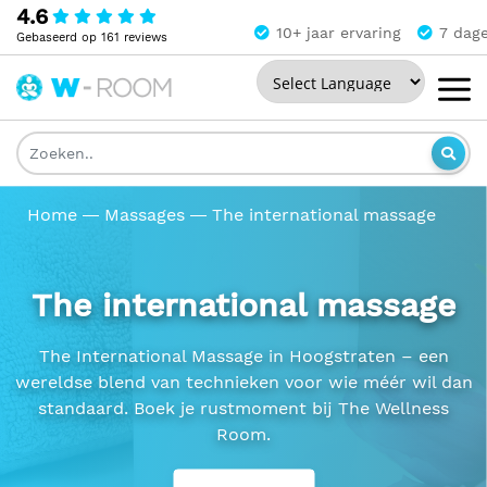
4.6
10+ jaar ervaring
7 dag
Gebaseerd op 161 reviews
Powered by
The
Wellness
Room
Home
Massages
The international massage
The international massage
The International Massage in Hoogstraten – een
wereldse blend van technieken voor wie méér wil dan
standaard. Boek je rustmoment bij The Wellness
Room.