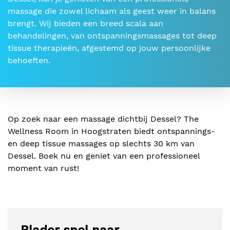
massage die zowel lichaam als geest weer in balans
brengt. Wij bieden een breed scala aan
behandelingen, van ontspanningsmassages tot deep
tissue therapieën, afgestemd op jouw persoonlijke
behoeften.
Op zoek naar een massage dichtbij Dessel? The
Wellness Room in Hoogstraten biedt ontspannings-
en deep tissue massages op slechts 30 km van
Dessel. Boek nu en geniet van een professioneel
moment van rust!