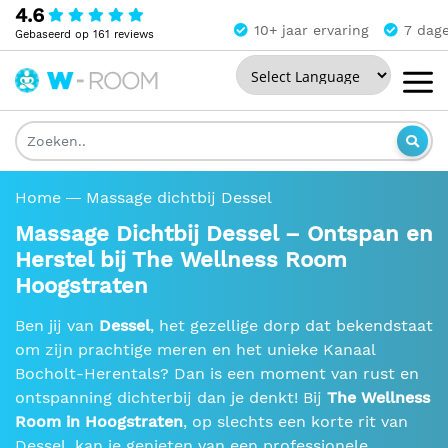
4.6
10+ jaar ervaring
7 dag
Gebaseerd op 161 reviews
Powered by
The
Wellness
Room
Home
Massage dichtbij Dessel
Massage Dichtbij Dessel – Ontspan en
Herstel bij The Wellness Room
Hoogstraten
Ben jij van
Dessel
, het gezellige dorp dat bekendstaat
om zijn prachtige meren en het unieke Kanaal
Bocholt-Herentals? Dan is een moment van rust en
ontspanning dichterbij dan je denkt! Bij
The Wellness
Room in Hoogstraten
, op slechts een korte rit van
Dessel, kan je genieten van een professionele