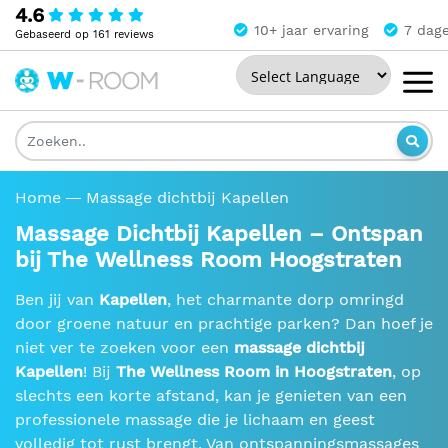
4.6
10+ jaar ervaring
7 dag
Gebaseerd op 161 reviews
Powered by
The
Wellness
Room
Home
Massage dichtbij Kapellen
Massage Dichtbij Kapellen – Ontspan
bij The Wellness Room Hoogstraten
Ben jij van
Kapellen
, het charmante dorp omringd
door groene natuur en prachtige parken? Dan hoef je
niet ver te zoeken voor een
massage dichtbij
Kapellen
! Bij
The Wellness Room in Hoogstraten
, op
slechts een korte afstand, kan je genieten van een
professionele massage die je lichaam en geest
volledig tot rust brengt. Van ontspanningsmassages