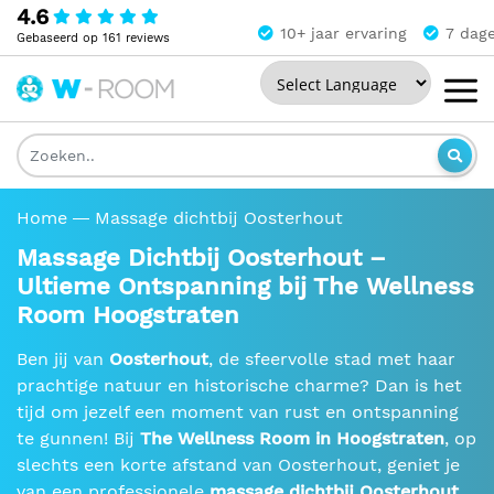
4.6
10+ jaar ervaring
7 dag
Gebaseerd op 161 reviews
Powered by
The
Wellness
Room
Home
Massage dichtbij Oosterhout
Massage Dichtbij Oosterhout –
Ultieme Ontspanning bij The Wellness
Room Hoogstraten
Ben jij van
Oosterhout
, de sfeervolle stad met haar
prachtige natuur en historische charme? Dan is het
tijd om jezelf een moment van rust en ontspanning
te gunnen! Bij
The Wellness Room in Hoogstraten
, op
slechts een korte afstand van Oosterhout, geniet je
van een professionele
massage dichtbij Oosterhout
.