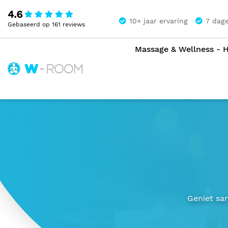
4.6
10+ jaar ervaring
7 dag
Gebaseerd op 161 reviews
Massage & Wellness - 
The
Wellness
Home
Massages
Duomassages
Room
Geniet sam