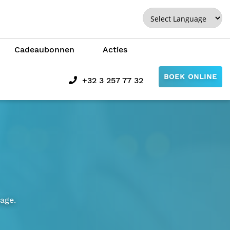
Powered by
Cadeaubonnen
Acties
BOEK ONLINE
+32 3 257 77 32
age.