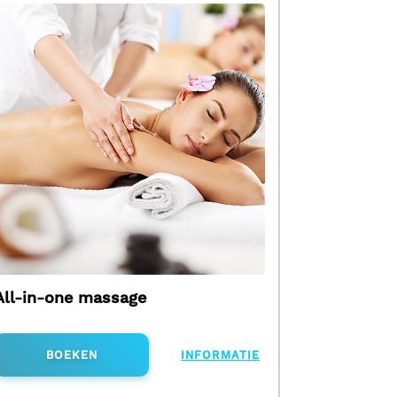
All-in-one massage
BOEKEN
INFORMATIE