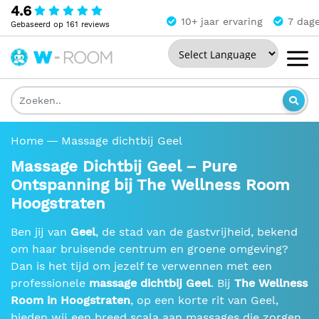
4.6
10+ jaar ervaring
7 dag
Gebaseerd op 161 reviews
Powered by
The
Wellness
Room
Home
Massage dichtbij Geel
Massage Dichtbij Geel – Pure
Ontspanning bij The Wellness Room
Hoogstraten
Ben jij van
Geel
, de stad van de gastvrijheid, bekend
om haar bruisende centrum en groene omgeving?
Dan is het tijd om jezelf te verwennen met een
professionele
massage dichtbij Geel
. Bij
The Wellness
Room in Hoogstraten
, op een korte rit van Geel,
bieden wij een breed scala aan massages die zorgen