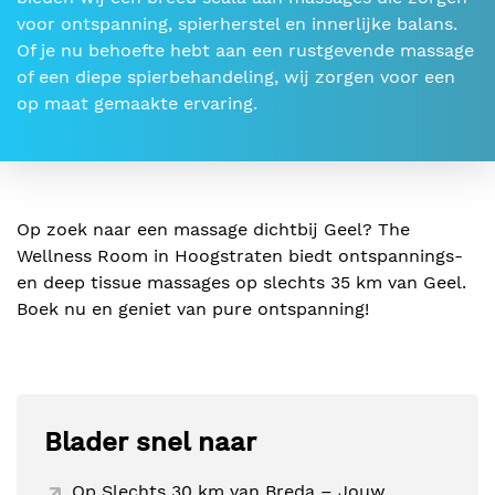
voor ontspanning, spierherstel en innerlijke balans.
Of je nu behoefte hebt aan een rustgevende massage
of een diepe spierbehandeling, wij zorgen voor een
op maat gemaakte ervaring.
Op zoek naar een massage dichtbij Geel? The
Wellness Room in Hoogstraten biedt ontspannings-
en deep tissue massages op slechts 35 km van Geel.
Boek nu en geniet van pure ontspanning!
Blader snel naar
Op Slechts 30 km van Breda – Jouw